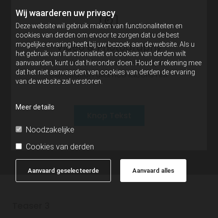
Wij waarderen uw privacy
Deze website wil gebruik maken van functionaliteiten en
cookies van derden om ervoor te zorgen dat u de best
Video & Photography
mogelijke ervaring heeft bij uw bezoek aan de website. Als u
het gebruik van functionaliteit en cookies van derden wilt
Ut enim ad minim veniam, quis
aanvaarden, kunt u dat hieronder doen. Houd er rekening mee
dat het niet aanvaarden van cookies van derden de ervaring
exercitation ullamco laboris nisi.
van de website zal verstoren.
Meer details
Knop Tekst
Noodzakelijke
Cookies van derden
Aanvaard geselecteerde
Aanvaard alles
Teaser 3