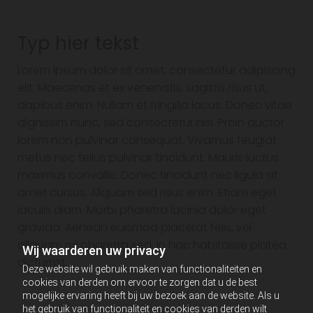
Typ hier tekst
Lorem ipsum dolor sit amet, consectetur adipiscing
elit. Maecenas et ex venenatis, sagittis risus ut,
dapibus enim. Nullam et fringilla lacus. Donec vitae
dignissim nunc, sed consectetur nisi. Proin auctor
lorem non pulvinar consequat. Vivamus feugiat
metus nec tellus pulvinar tincidunt. Mauris luctus
maximus convallis. Donec tincidunt nec ligula sit
amet cursus. Aliquam sed risus enim. Etiam eget
iaculis diam. Morbi pharetra lacinia dolor eget
gravida. Aenean euismod placerat felis, vel
aliquam mi pharetra sed. In hac habitasse platea
Wij waarderen uw privacy
dictumst.
Deze website wil gebruik maken van functionaliteiten en
cookies van derden om ervoor te zorgen dat u de best
mogelijke ervaring heeft bij uw bezoek aan de website. Als u
het gebruik van functionaliteit en cookies van derden wilt